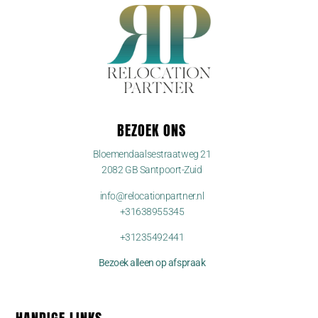
BEZOEK ONS
Bloemendaalsestraatweg 21
2082 GB Santpoort-Zuid
info@relocationpartner.nl
+31638955345
+31235492441
Bezoek alleen op afspraak