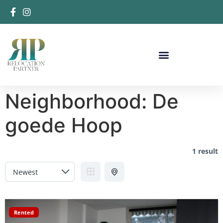
Neighborhood:
De
goede Hoop
1 result
Rented