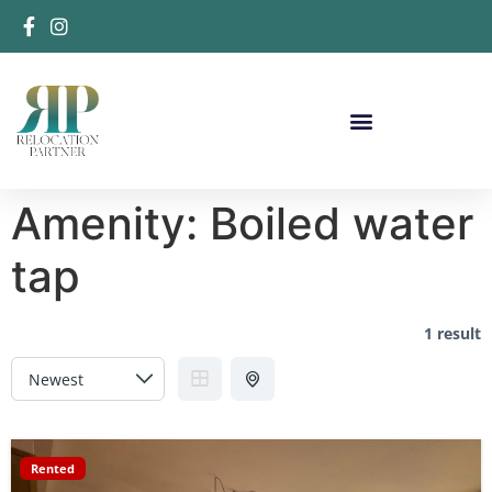
Amenity:
Boiled water
tap
1 result
Rented