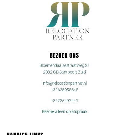
BEZOEK ONS
Bloemendaalsestraatweg 21
2082 GB Santpoort-Zuid
info@relocationpartner.nl
+31638955345
+31235492441
Bezoek alleen op afspraak