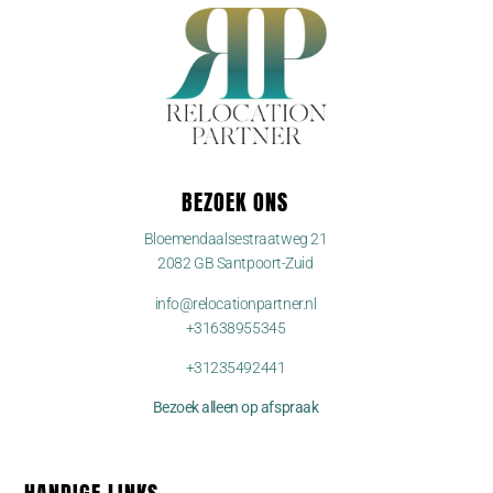
BEZOEK ONS
Bloemendaalsestraatweg 21
2082 GB Santpoort-Zuid
info@relocationpartner.nl
+31638955345
+31235492441
Bezoek alleen op afspraak