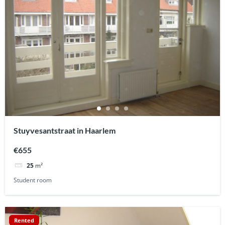
Stuyvesantstraat in Haarlem
€655
25
m²
Student room
Rented