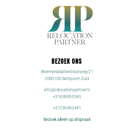
BEZOEK ONS
Bloemendaalsestraatweg 21
2082 GB Santpoort-Zuid
info@relocationpartner.nl
+31638955345
+31235492441
Bezoek alleen op afspraak