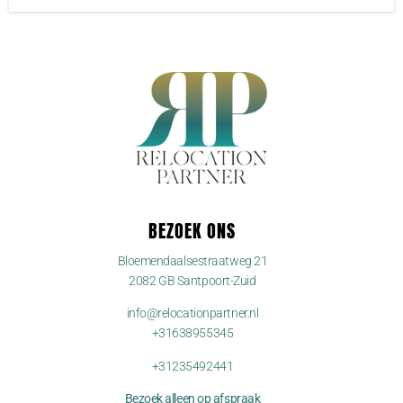
BEZOEK ONS
Bloemendaalsestraatweg 21
2082 GB Santpoort-Zuid
info@relocationpartner.nl
+31638955345
+31235492441
Bezoek alleen op afspraak