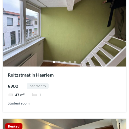
Reitzstraat in Haarlem
€900
per month
1
47
m²
Student room
Rented