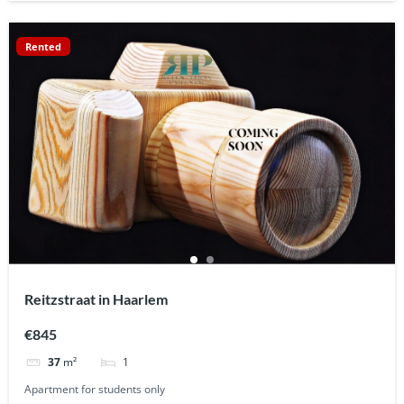
Rented
Reitzstraat in Haarlem
€845
1
37
m²
Apartment for students only