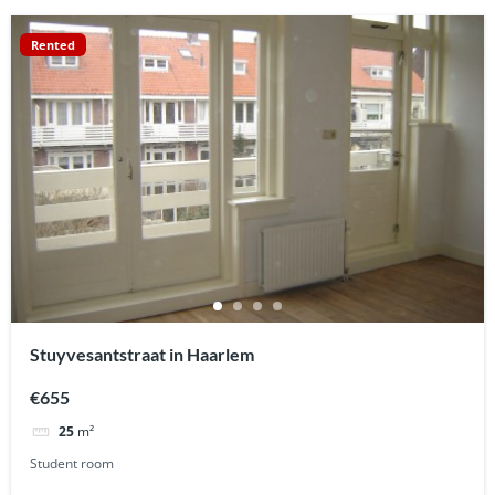
Rented
Stuyvesantstraat in Haarlem
€655
25
m²
Student room