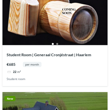
Student Room | Generaal Cronjéstraat | Haarlem
€685
per month
22
m²
Student room
New