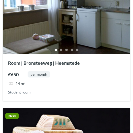
Room | Bronsteeweg | Heemstede
€650
per month
14
m²
Student room
New