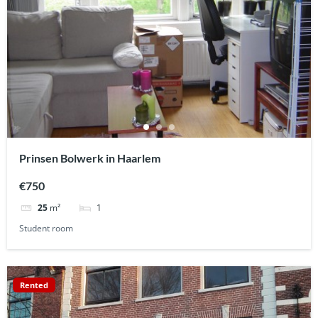
Prinsen Bolwerk in Haarlem
€750
1
25
m²
Student room
Rented